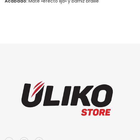
Acabado:
Mate «efecto lija» y barniz braille