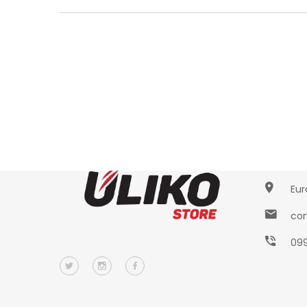
Conta
Eur
con
09