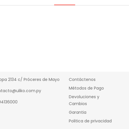
cto
Información
opa 2134 c/ Próceres de Mayo
Contáctenos
Métodos de Pago
tacto@uliko.com.py
Devoluciones y
94136000
Cambios
Garantia
Politica de privacidad